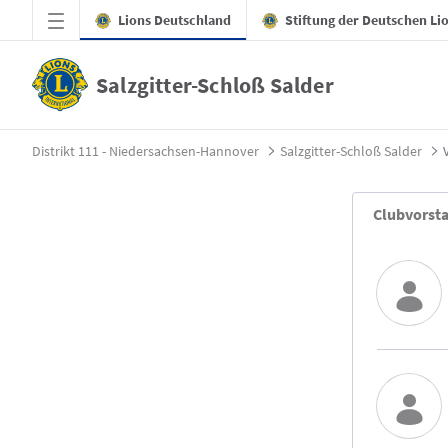
Zum Hauptinhalt springen
Lions Deutschland
Stiftung der Deutschen Li
Salzgitter-Schloß Salder
Vorstand - Salzgitter-Schloß Salder
Distrikt 111 - Niedersachsen-Hannover
Salzgitter-Schloß Salder
Clubvorst