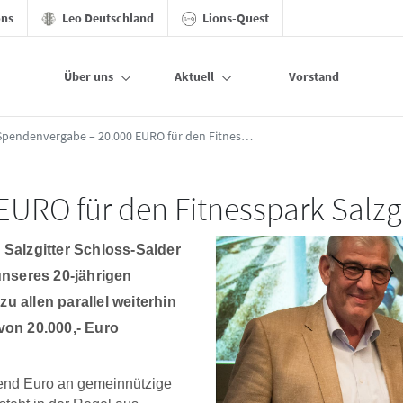
ons
Leo Deutschland
Lions-Quest
Über uns
Aktuell
Vorstand
en Fitnesspark Salzgitter Bad - Salzgitter-S
Spendenvergabe – 20.000 EURO für den Fitnesspark Salzgitter Bad
URO für den Fitnesspark Salzg
 Salzgitter Schloss-Salder
unseres 20-jährigen
 allen parallel weiterhin
von 20.000,- Euro
send Euro an gemeinnützige