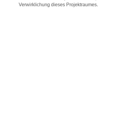
Verwirklichung dieses Projektraumes.
Lions Deutschland
Kontakt
Impressum
Datenschutz
Cookie-Einstell