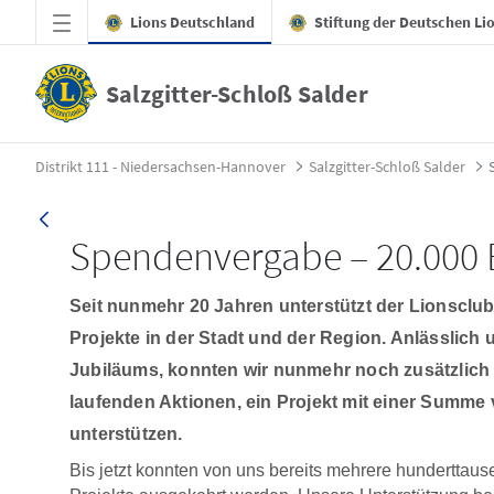
Zum Hauptinhalt springen
Lions Deutschland
Stiftung der Deutschen Li
Salzgitter-Schloß Salder
Spendenvergabe &#8211; 20.000 EURO für d
Distrikt 111 - Niedersachsen-Hannover
Salzgitter-Schloß Salder
Spendenvergabe – 20.000 E
Seit nunmehr 20 Jahren unterstützt der Lionsclub
Projekte in der Stadt und der Region. Anlässlich 
Jubiläums, konnten wir nunmehr noch zusätzlich zu
laufenden Aktionen, ein Projekt mit einer Summe 
unterstützen.
Bis jetzt konnten von uns bereits mehrere hunderttau