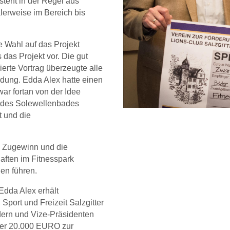
teht in der Regel aus
erweise im Bereich bis
ie Wahl auf das Projekt
 das Projekt vor. Die gut
erte Vortrag überzeugte alle
idung. Edda Alex hatte einen
ar fortan von der Idee
e des Solewellenbades
t und die
n Zugewinn und die
haften im Fitnesspark
gen führen.
dda Alex erhält
 Sport und Freizeit Salzgitter
rn und Vize-Präsidenten
er 20.000 EURO zur