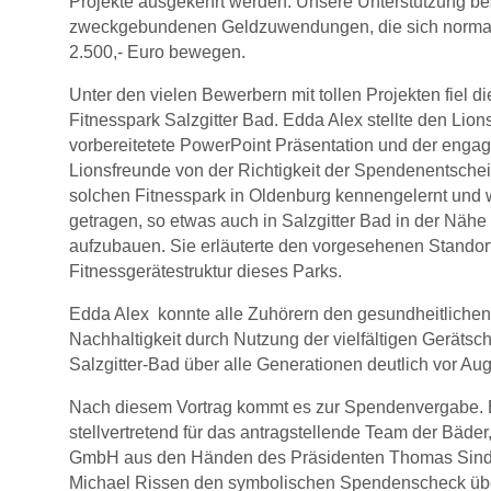
Projekte ausgekehrt werden. Unsere Unterstützung bes
zweckgebundenen Geldzuwendungen, die sich normal
2.500,- Euro bewegen.
Unter den vielen Bewerbern mit tollen Projekten fiel d
Fitnesspark Salzgitter Bad. Edda Alex stellte den Lions
vorbereitetete PowerPoint Präsentation und der engagi
Lionsfreunde von der Richtigkeit der Spendenentsche
solchen Fitnesspark in Oldenburg kennengelernt und w
getragen, so etwas auch in Salzgitter Bad in der Näh
aufzubauen. Sie erläuterte den vorgesehenen Standor
Fitnessgerätestruktur dieses Parks.
Edda Alex konnte alle Zuhörern den gesundheitliche
Nachhaltigkeit durch Nutzung der vielfältigen Gerätsc
Salzgitter-Bad über alle Generationen deutlich vor Au
Nach diesem Vortrag kommt es zur Spendenvergabe. E
stellvertretend für das antragstellende Team der Bäder,
GmbH aus den Händen des Präsidenten Thomas Sinde
Michael Rissen den symbolischen Spendenscheck üb